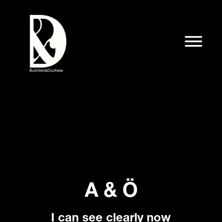
A & Ö
I can see clearly now