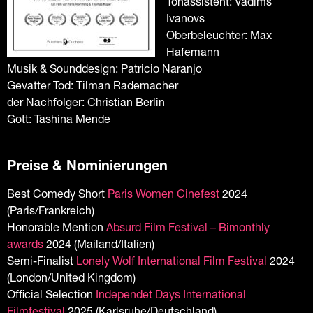
Tonassistent: Vadims
Ivanovs
Oberbeleuchter: Max
Hafemann
Musik & Sounddesign: Patricio Naranjo
Gevatter Tod: Tilman Rademacher
der Nachfolger: Christian Berlin
Gott: Tashina Mende
Preise & Nominierungen
Best Comedy Short
Paris Women Cinefest
2024
(Paris/Frankreich)
Honorable Mention
Absurd Film Festival – Bimonthly
awards
2024 (Mailand/Italien)
Semi-Finalist
Lonely Wolf International Film Festival
2024
(London/United Kingdom)
Official Selection
Independet Days International
Filmfestival
2025 (Karlsruhe/Deutschland)